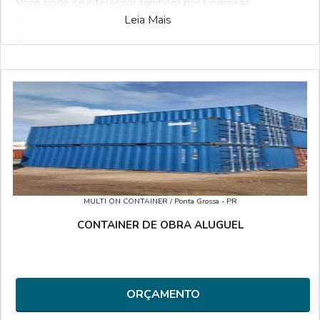
Você pode se interessar também por
Comprar
Leia Mais
Container
. Veja mais detalhes ou solicite um
orçamento
gratuito
com um dos fornecedores disponíveis!
Possuindo milhares de empresas, o Soluções Industriais é
a ferramenta business to business mais interativo do ramo
industrial. Para solicitar um orçamento de Alugar container,
selecione uma das empresas logo abaixo:
MULTI ON CONTAINER
/ Ponta Grossa - PR
CONTAINER DE OBRA ALUGUEL
ORÇAMENTO