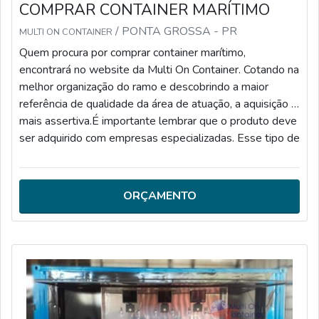
COMPRAR CONTAINER MARÍTIMO
/ PONTA GROSSA - PR
MULTI ON CONTAINER
Quem procura por comprar container marítimo,
encontrará no website da Multi On Container. Cotando na
melhor organização do ramo e descobrindo a maior
referência de qualidade da área de atuação, a aquisição é
mais assertiva.É importante lembrar que o produto deve
ser adquirido com empresas especializadas. Esse tipo de
cuidado ajuda a garantir a qualidade e durabilidade dos
materiais, além de evitar prejuízos com substituições
frequentes de peças defeituosas. Assim, é possível
ORÇAMENTO
poupar gastos desnecessários.MAIS INFORMAÇÕES
SOBRE COMPRAR CONTAINER MARÍTIMOSe alguém
quer achar comprar container marítimo em uma empresa
responsável, consegue encontrar o site da Multi On
Container. Especializada em containers marítimos e
containers para armazenagem de agrotóxicos, a empresa
garante a satisfação da venda à entrega final, com foco