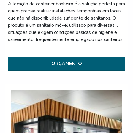
atividades e equipamentos de última geração. Esses
A locação de container banheiro é a solução perfeita para
fatores, somados a um time com colaboradores
quem precisa realizar instalações temporárias em locais
proativos e profissionais com vasta experiência na área,
que não há disponibilidade suficiente de sanitários. O
garantem o sucesso de cada cliente de ponta a
produto é um sanitário móvel utilizado para diversas
ponta.Aproveite a visita para acessar o nosso site e
situações que exigem condições básicas de higiene e
saber mais sobre a empresa, nossos serviços e
saneamento, frequentemente empregado nos canteiros
produtos. Se preferir, entre em contato com um dos
de obras, eventos, shows, exposições, acampamentos e
nossos consultores e solicite um orçamento!
estádios.DETALHES IMPORTANTES SOBRE O
PRODUTONos eventos com grande público, o container
ORÇAMENTO
tipo banheiro é uma das melhores