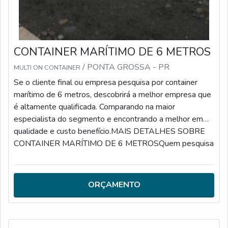
CONTAINER MARÍTIMO DE 6 METROS
/ PONTA GROSSA - PR
MULTI ON CONTAINER
Se o cliente final ou empresa pesquisa por container
marítimo de 6 metros, descobrirá a melhor empresa que
é altamente qualificada. Comparando na maior
especialista do segmento e encontrando a melhor em
qualidade e custo benefício.MAIS DETALHES SOBRE
CONTAINER MARÍTIMO DE 6 METROSQuem pesquisa
na internet por container marítimo de 6 metros em uma
empresa inovadora, encontra na Multi On Container. A
empresa trabalha com container escritório e container
ORÇAMENTO
casa, disponibilizando tudo que há de mais atual para
garantir a qualidade final para cada cliente.Sem trocar o
foco sobre container marítimo de 6 metros, deve-se ter