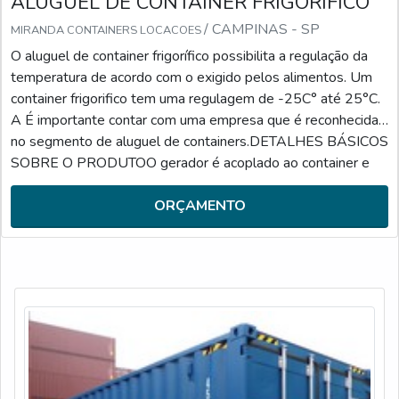
ALUGUEL DE CONTAINER FRIGORÍFICO
/ CAMPINAS - SP
MIRANDA CONTAINERS LOCACOES
O aluguel de container frigorífico possibilita a regulação da
temperatura de acordo com o exigido pelos alimentos. Um
container frigorifico tem uma regulagem de -25C° até 25°C.
A É importante contar com uma empresa que é reconhecida
no segmento de aluguel de containers.DETALHES BÁSICOS
SOBRE O PRODUTOO gerador é acoplado ao container e
permite a ligação em corrente elétrica trifásica 380V e 440V.
A empresa contratada pode trabalhar com três modelos de
ORÇAMENTO
containers refrigerados para locação com as