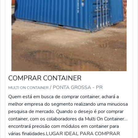
com ótima qualidade e eficiência.A empresa também
conta com um atendimento qualificado, através de
funcionários especializados e cuidadosos, que entendem
a necessidade de cada cliente. Também foram investidos
valores consideráveis em instalações de qualidade,
aumentando a eficiência da marca. A Multi On Container
é uma empresa que tem feito a diferença no mercado
pela idoneidade em tudo que faz, garantindo o sucesso
aos parceiros de ponta a ponta.
COMPRAR CONTAINER
/ PONTA GROSSA - PR
MULTI ON CONTAINER
Quem está em busca de comprar container, achará a
melhor empresa do segmento realizando uma minuciosa
pesquisa de mercado. Quando o desejo é por comprar
container, com os colaboradores da Multi On Container
encontrará precisão com módulos em container para
várias finalidades.LUGAR IDEAL PARA COMPRAR