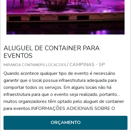
ALUGUEL DE CONTAINER PARA
EVENTOS
/ CAMPINAS - SP
MIRANDA CONTAINERS LOCACOES
Quando acontece qualquer tipo de evento é necessário
garantir que o local possua infraestrutura adequada para
comportar todos os serviços. Em alguns locais não há
infraestrutura para que o evento seja realizado, portanto
muitos organizadores têm optado pelo aluguel de container
para eventos.INFORMAÇÕES ADICIONAIS SOBRE O
PRODUTOCom o aluguel de container de eventos, o cliente
pode escolher o local para colocar o módulo e pode utilizá-lo
ORÇAMENTO
de imediato. É um produto bastante locado pelas empresas