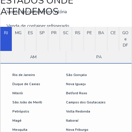
ESTADOS ONDE
ATENDEMOS
Venda de container em vitória
Venda de container refrigerado
RJ
MG
ES
SP
PR
SC
RS
PE
BA
CE
GO
e
Comprar container em SP
DF
Container a venda para loja
AM
PA
Container frigorífico usado a venda
Rio de Janeiro
São Gonçalo
Container marítimo usado
Duque de Caxias
Nova Iguaçu
Niterói
Belford Roxo
Container para arquivo
São João de Meriti
Campos dos Goytacazes
Container personalizado comprar
Petrópolis
Volta Redonda
Magé
Itaboraí
Container refrigerado à venda
Mesquita
Nova Friburgo