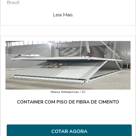
Brasil!
Leia Mais
Possuindo dezenas de fornecedores, o Soluções
Industriais é o facilitador online B2B mais interativo do
segmento industrial. Para solicitar uma cotação de
Container para eventos, selecione um dos fornecedores
abaixo:
Veja também:
Aluguel de Container
.
Nexus Enterprises
/ SC
CONTAINER COM PISO DE FIBRA DE CIMENTO
COTAR AGORA