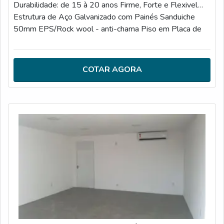
Durabilidade: de 15 à 20 anos Firme, Forte e Flexivel
Estrutura de Aço Galvanizado com Painés Sanduiche
50mm EPS/Rock wool - anti-chama Piso em Placa de
fibra de cimento 18mm 3C/CE/CL/SAA Standard - Luz,
interruptores, e tomadas Banheiros 1*40HC até 14
módulos | (L)12032*(W)2352*(H)2698 Escala 9
COTAR AGORA
Classe A