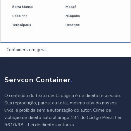
Container termoacústico
Barra Mansa
Macaé
Cabo Frio
Nilópolis
OUTRAS CATEGORIAS
Containers marítimos à venda
Teresópolis
Resende
Containers marítimos comprar
Aluguel de container
Containers marítimos refrigerados
Containers em geral
Customização de container preço
Serviço de customização de container
Servcon Container
.
Stand para vendas container
O conteúdo do texto desta página é de direito reservado.
Sua reprodução, parcial ou total, mesmo citando nossos
Venda de container lanchonete
links, é proibida sem a autorização do autor. Crime de
violação de direito autoral artigo 184 do Código Penal Lei
Container alojamento dormitório
9610/98 - Lei de direitos autorais