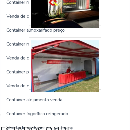
Container marítimo refrigerado
Venda de container no rio de janeiro
Container almoxarifado preço
Container marítimo HC
Venda de container preço
Container para obras Campinas
Venda de container para obra
Container alojamento venda
Estas imagens foram obtidas de bancos de imagens públicas e
Container frigorífico refrigerado
disponível livremente na internet
Venda de container em santos sp