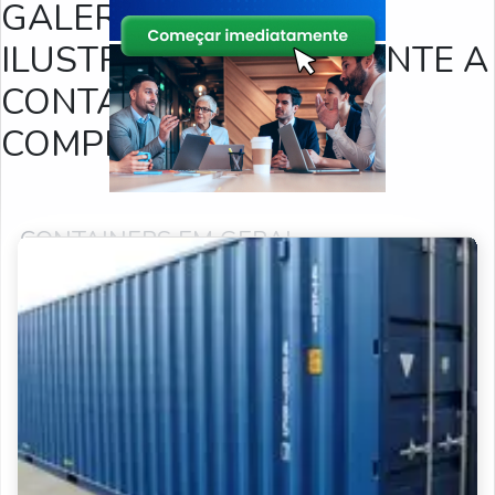
GALERIA DE IMAGENS
ILUSTRATIVAS REFERENTE A
CONTAINER MARÍTIMO
COMPRA E VENDA
CONTAINERS EM GERAL
PRODUTOS RELACIONADOS
Container preço
Comprar container
Venda de container