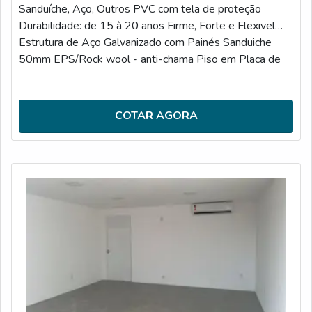
Sanduíche, Aço, Outros PVC com tela de proteção
Durabilidade: de 15 à 20 anos Firme, Forte e Flexivel
Estrutura de Aço Galvanizado com Painés Sanduiche
50mm EPS/Rock wool - anti-chama Piso em Placa de
fibra de cimento 18mm 3C/CE/CL/SAA Standard - Luz,
interruptores, e tomadas Banheiros 1*40HC até 14
módulos | (L)12032*(W)2352*(H)2698 Escala 9
COTAR AGORA
Classe A