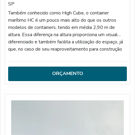
SP
Também conhecido como High Cube, o container
marítimo HC é um pouco mais alto do que os outros
modelos de containers, tendo em média 2,90 m de
altura. Essa diferença na altura proporciona um visual
diferenciado e também facilita a utilização do espaço, já
que, no caso de seu reaproveitamento para construção
de locais de convívio e habitação, a altura do container
será seu “pé direito”.INFORMAÇÕES FUNDAMENTAIS
SOBRE O PRODUTOO container marítimo é, portanto, o
ORÇAMENTO
mais recomendado para ut