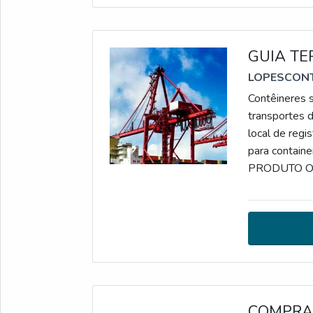
GUIA TE
LOPESCON
Contêineres s
transportes d
local de regi
para contain
PRODUTO OF
abrangente q
coisa, desde
COMPRA