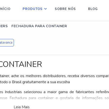
INÍCIO
PRODUTOS
SOBRE NÓS
BLOG
NERS
FECHADURA PARA CONTAINER
 alavanca
CONTAINER
ainer, ache os melhores distribuidores, receba diversos compar
odo o Brasil gratuitamente a sua escolha
 Industriais selecionou a maior gama de fabricantes referên
resse Fechadura para container e gostaria de informações s
as logo a seguir:
Leia Mais