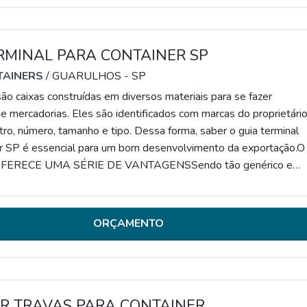
RMINAL PARA CONTAINER SP
TAINERS
/ GUARULHOS - SP
ão caixas construídas em diversos materiais para se fazer
e mercadorias. Eles são identificados com marcas do proprietário
stro, número, tamanho e tipo. Dessa forma, saber o guia terminal
er SP é essencial para um bom desenvolvimento da exportação.O
ERECE UMA SÉRIE DE VANTAGENSSendo tão genérico e
uanto um código do computador, um container pode conter qualq
 grãos de café até autopeças e componentes de celu
ORÇAMENTO
R TRAVAS PARA CONTAINER