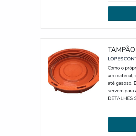
ponto de apoi
TAMPÃO
LOPESCON
Como o própri
um material, 
até gasoso. E
servem para 
DETALHES S
que têm maio
personalizada