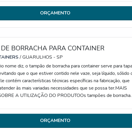
o e o ponto da aplicação da força aplicad
ORÇAMENTO
 DE BORRACHA PARA CONTAINER
TAINERS
/ GUARULHOS - SP
o nome diz, o tampão de borracha para container serve para tapa
evitando que o que estiver contido nele vaze, seja líquido, sólido 
le contém características técnicas específicas na fabricação, que
atender às mais variadas necessidades que se possa ter.MAIS
OBRE A UTILIZAÇÃO DO PRODUTOOs tampões de borracha
res especificidades técnicas são desenvolvidos de forma
, obedecendo às características, dimensões e u
ORÇAMENTO