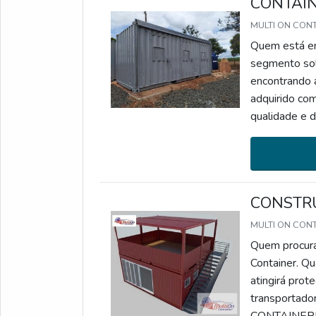
CONTAI
MULTI ON CON
Quem está em
segmento sol
encontrando a
adquirido com
qualidade e d
frequentes de
CONSTR
MULTI ON CON
Quem procura
Container. Qu
atingirá prot
transporta
CONTAINERHá 