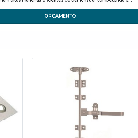
 sua área de atuação. A Multi On Container foca seus esforços 
...
ORÇAMENTO