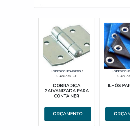
Veja também:
Aluguel de Container
.
LOPESCONTAINERS
/
LOPESCONT
Guarulhos - SP
Guarulho
DOBRADIÇA
ILHÓS PA
GALVANIZADA PARA
CONTAINER
ORÇAMENTO
ORÇA