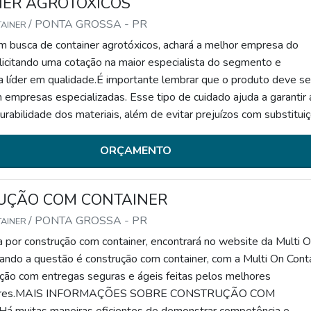
NER AGROTÓXICOS
/ PONTA GROSSA - PR
TAINER
 busca de container agrotóxicos, achará a melhor empresa do
icitando uma cotação na maior especialista do segmento e
 líder em qualidade.É importante lembrar que o produto deve se
 empresas especializadas. Esse tipo de cuidado ajuda a garantir 
urabilidade dos materiais, além de evitar prejuízos com substitui
 peças defeituosas. Assim, é possível poupar ga...
ORÇAMENTO
UÇÃO COM CONTAINER
/ PONTA GROSSA - PR
TAINER
 por construção com container, encontrará no website da Multi 
ando a questão é construção com container, com a Multi On Cont
eção com entregas seguras e ágeis feitas pelos melhores
dores.MAIS INFORMAÇÕES SOBRE CONSTRUÇÃO COM
muitas maneiras eficientes de demonstrar competência e