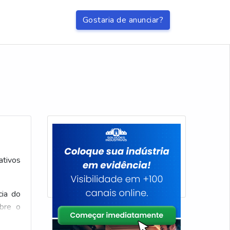
Gostaria de anunciar?
ativos
cia do
obre o