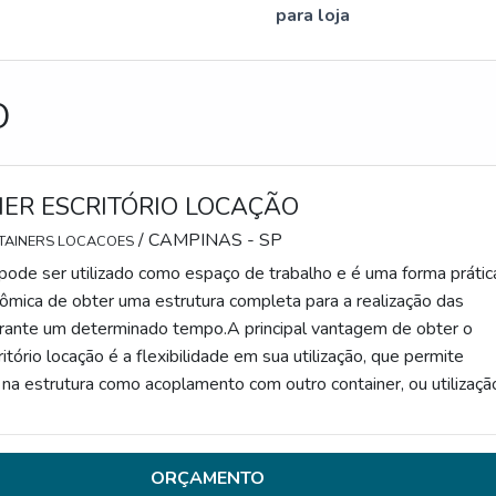
para loja
O
ER ESCRITÓRIO LOCAÇÃO
/ CAMPINAS - SP
TAINERS LOCACOES
pode ser utilizado como espaço de trabalho e é uma forma prátic
ômica de obter uma estrutura completa para a realização das
urante um determinado tempo.A principal vantagem de obter o
itório locação é a flexibilidade em sua utilização, que permite
na estrutura como acoplamento com outro container, ou utilizaçã
os como mesas, cadeiras e armários.INFORMAÇÕES
 SOBRE O PRODUTOA utilização de containers como esc
ORÇAMENTO