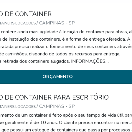
O DE CONTAINER
/ CAMPINAS - SP
TAINERS LOCACOES
confere ainda mais agilidade à locação de container para obras, 
e de instalação dos containers, é a forma de entrega oferecida. A
atada precisa realizar o fornecimento de seus containers atravé
 de caminhões, dispondo de todos os recursos para entrega,
e retirada dos containers alugados. INFORMAÇÕES
S SOBRE O PRODUTOEssa característica faz com que a em
clusivas para container disponha de maior i
ORÇAMENTO
 DE CONTAINER PARA ESCRITÓRIO
/ CAMPINAS - SP
TAINERS LOCACOES
mento de um container é feito após o seu tempo de vida útil par
ue geralmente é de 10 anos. O cliente precisa encontrar no merc
que possui um estoque de containers que passa por processos