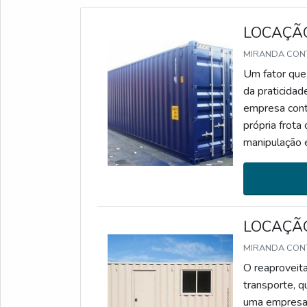
LOCAÇÃ
MIRANDA CON
Um fator que 
da praticidad
empresa contr
própria frota
manipulação 
FUNDAMENTAI
de locação ex
LOCAÇÃO
MIRANDA CON
O reaproveita
transporte, q
uma empresa 