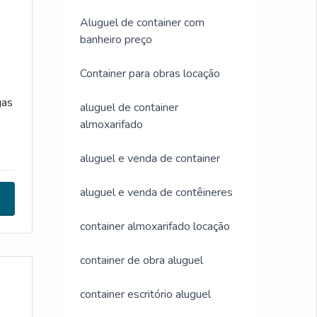
ndo
Aluguel de container com
banheiro preço
Container para obras locação
 DO
gas
ara
aluguel de container
almoxarifado
rio
A
aluguel e venda de container
aluguel e venda de contêineres
com
container almoxarifado locação
l e
oda
container de obra aluguel
om
container escritório aluguel
o
or