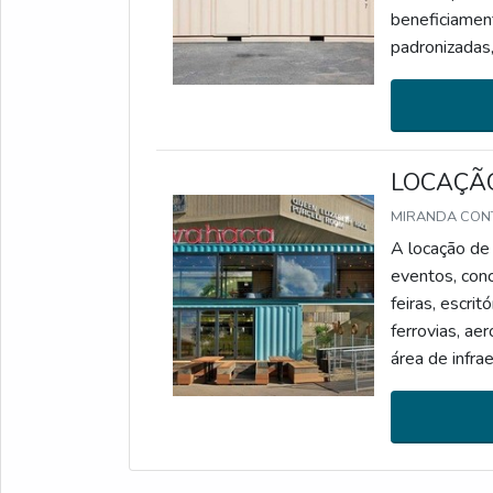
beneficiamen
padronizadas,
escritório 
PRODUTOPara 
LOCAÇÃO
MIRANDA CON
A locação de 
eventos, conc
feiras, escrit
ferrovias, ae
área de in
locação de co
específico e 