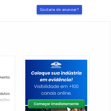
Gostaria de anunciar?
amento
odutos
mações