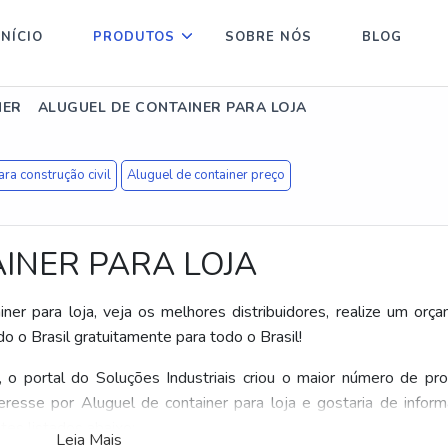
INÍCIO
PRODUTOS
SOBRE NÓS
BLOG
NER
ALUGUEL DE CONTAINER PARA LOJA
ara construção civil
Aluguel de container preço
INER PARA LOJA
er para loja, veja os melhores distribuidores, realize um orç
 o Brasil gratuitamente para todo o Brasil!
, o portal do Soluções Industriais criou o maior número de pr
nteresse por Aluguel de container para loja e gostaria de infor
tes listados abaixo:
Leia Mais