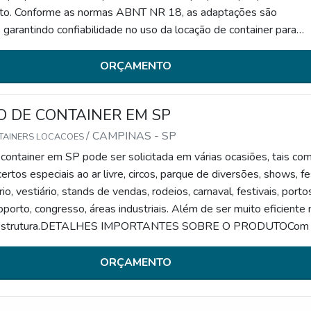
to. Conforme as normas ABNT NR 18, as adaptações são
 garantindo confiabilidade no uso da locação de container para
como espaço de trabalho.DETALHES EXCEPCIONAL SOBRE O
obter um container escritório adequado para cantei
ORÇAMENTO
 DE CONTAINER EM SP
/ CAMPINAS - SP
TAINERS LOCACOES
container em SP pode ser solicitada em várias ocasiões, tais com
ertos especiais ao ar livre, circos, parque de diversões, shows, fe
ório, vestiário, stands de vendas, rodeios, carnaval, festivais, porto
roporto, congresso, áreas industriais. Além de ser muito eficiente 
fraestrutura.DETALHES IMPORTANTES SOBRE O PRODUTOCom 
ntainer, é possível criar um ambiente com layout totalmente
exclusivo, qu
ORÇAMENTO