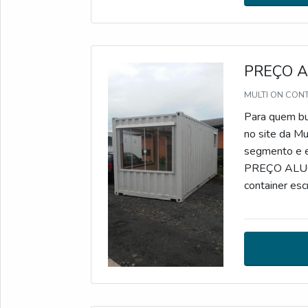
PREÇO A
MULTI ON CON
Para quem bus
no site da M
segmento e e
PREÇO ALUG
container esc
Container. A 
garantindo a 
qualidade.Ain
sempre deve-
qualidade e e
procedência 
demonstrar c