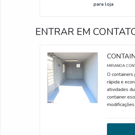
para loja
ENTRAR EM CONTAT
CONTAIN
MIRANDA CON
O containers 
rápida e econ
atividades d
container escr
modificações 
de acessóri
IMPORTANTES