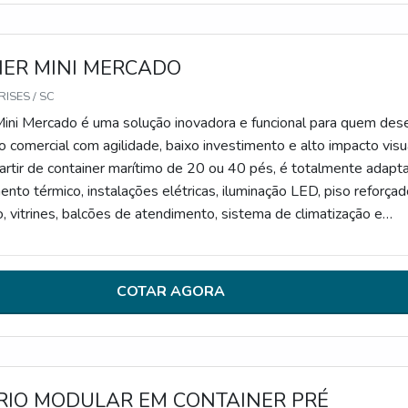
ER MINI MERCADO
ISES / SC
Mini Mercado é uma solução inovadora e funcional para quem des
o comercial com agilidade, baixo investimento e alto impacto visua
artir de container marítimo de 20 ou 40 pés, é totalmente adapt
nto térmico, instalações elétricas, iluminação LED, piso reforçad
o, vitrines, balcões de atendimento, sistema de climatização e
 de personalização com a identidade visual do negócio. Ideal para
cais com alto fluxo de pessoas, o modelo oferece mobilidade,
pidez na instalação, sendo uma alternativa moderna e sustentáv
COTAR AGORA
io de rua.
RIO MODULAR EM CONTAINER PRÉ