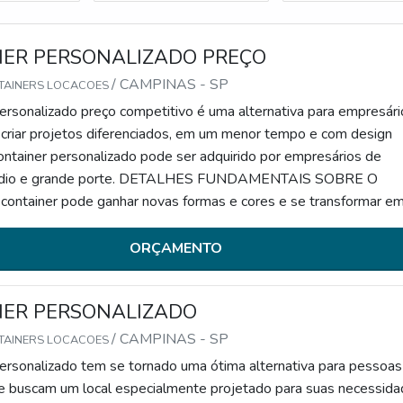
NER PERSONALIZADO PREÇO
/ CAMPINAS - SP
TAINERS LOCACOES
ersonalizado preço competitivo é uma alternativa para empresári
criar projetos diferenciados, em um menor tempo e com design
ontainer personalizado pode ser adquirido por empresários de
édio e grande porte. DETALHES FUNDAMENTAIS SOBRE O
tainer pode ganhar novas formas e cores e se transformar e
asas, apartamentos, lojas, stands e comércios, como: bares,
e quiosques. São variados os benefícios de optar por um
ORÇAMENTO
NER PERSONALIZADO
/ CAMPINAS - SP
TAINERS LOCACOES
ersonalizado tem se tornado uma ótima alternativa para pessoas
 buscam um local especialmente projetado para suas necessida