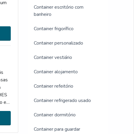
e um
Container escritório com
banheiro
AIS
Container frigorífico
Container personalizado
Container vestiário
Container alojamento
is
ssas
Container refeitório
m
LHES
Container refrigerado usado
ão em
ursos
Container dormitório
Container para guardar