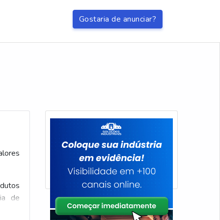
Gostaria de anunciar?
alores
odutos
ria de