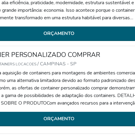
alia eficiência, praticidade, modernidade, estrutura sustentável 
e grande importância: economia. Isso acontece porque o container
lmente transformado em uma estrutura habitável para diversas
 sem um alto custo de construção.INFORMAÇÕES FUNDAMENT
ODUTONo processo de construção
ORÇAMENTO
NER PERSONALIZADO COMPRAR
/ CAMPINAS - SP
TAINERS LOCACOES
 a aquisição de containers para montagens de ambientes comercia
mo uma alternativa limitadora devido ao formato padronizado de
Porém, as ofertas de container personalizado comprar demonstra
 a gama de possibilidades de adaptação dos containers. DETA
SOBRE O PRODUTOCom avançados recursos para a intervenç
, a empresa explora toda a sua versatilidade, proporcionando rec
 resistentes e estetica
ORÇAMENTO