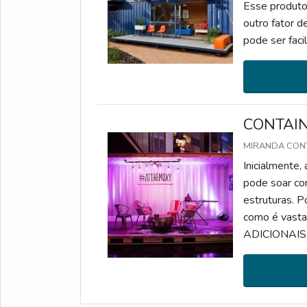
Esse produto 
outro fator d
pode ser faci
finalidades
SOBRE O PR
CONTAI
MIRANDA CON
Inicialmente,
pode soar co
estruturas. 
como é vasta
ADICIONAIS 
sua estrutura
sustentáveis,