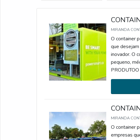
CONTAI
MIRANDA CON
O container p
que desejam 
inovador. O c
pequeno, m
PRODUTOO con
projetos de c
restaurantes 
CONTAI
MIRANDA CON
O container p
empresas que