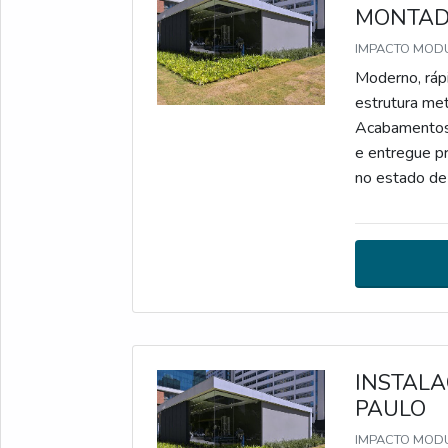
MONTA
IMPACTO MODU
Moderno, ráp
estrutura met
Acabamentos e
e entregue p
no estado de
normas da con
provisório o
INSTALA
PAULO
IMPACTO MODU