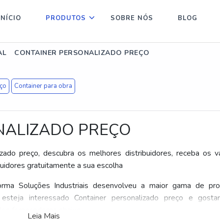
INÍCIO
PRODUTOS
SOBRE NÓS
BLOG
AL
CONTAINER PERSONALIZADO PREÇO
eço
Container para obra
NALIZADO PREÇO
ado preço, descubra os melhores distribuidores, receba os v
idores gratuitamente a sua escolha
orma Soluções Industriais desenvolveu a maior gama de pr
 esteja interessado Container personalizado preço e gosta
os fornecedores abaixo:
Leia Mais