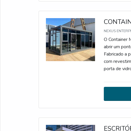
CONTAIN
NEXUS ENTERPR
O Container 
abrir um pont
Fabricado a p
com revestime
porta de vidr
possibilidade
vendas em lo
economia e ra
para o comérc
ESCRITÓ