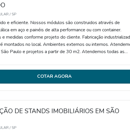
DO
LAR / SP
ido e eficiente. Nossos módulos são construidos através de
álica em aço e painéis de alta performance ou com container.
 medidas conforme projeto do cliente. Fabricação industrializa
ré montados no local. Ambientes externos ou internos. Atendem
 São Paulo e projetos a partir de 30 m2. Atendemos todas as
strução civil e você pode utilizar os módulos para um ambiente
u permanente.
COTAR AGORA
ÇÃO DE STANDS IMOBILIÁRIOS EM SÃO
LAR / SP