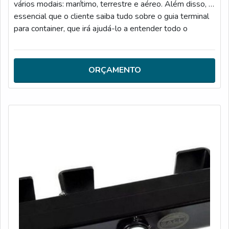
vários modais: marítimo, terrestre e aéreo. Além disso, é
essencial que o cliente saiba tudo sobre o guia terminal
para container, que irá ajudá-lo a entender todo o
processo da exportação. Alguns dos modelos do
produto, são: Dry Box; Container HC ou High Cube;
Container com Carregamento lateral; Container Abertura
ORÇAMENTO
de Topo; Open Top; Container