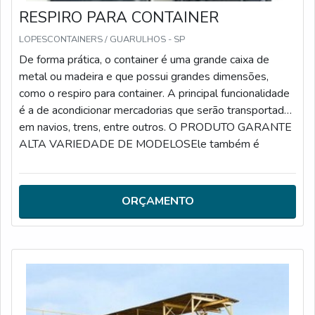
RESPIRO PARA CONTAINER
LOPESCONTAINERS / GUARULHOS - SP
De forma prática, o container é uma grande caixa de
metal ou madeira e que possui grandes dimensões,
como o respiro para container. A principal funcionalidade
é a de acondicionar mercadorias que serão transportadas
em navios, trens, entre outros. O PRODUTO GARANTE
ALTA VARIEDADE DE MODELOSEle também é
conhecido como cofre de carga, pois possui dispositivos
de segurança que são previstos por legislações
nacionais e internacionais e possuem dimensões padrão
ORÇAMENTO
em medidas inglesas (pés).Graças a globa