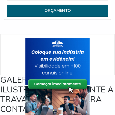
PRODUTOA trava de de baú reforça a segurança do
veículo com sistema de travamento exclusivo, possui 2
ORÇAMENTO
chaves anti micha exclusiva com códig
GALERIA DE IMAGENS
ILUSTRATIVAS REFERENTE A
TRAVA MAGNETICA PARA
CONTAINER