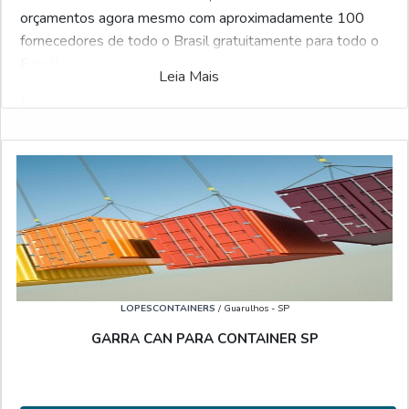
orçamentos agora mesmo com aproximadamente 100
fornecedores de todo o Brasil gratuitamente para todo o
Brasil!
Leia Mais
Pensando em facilitar a vida do comprador, o portal do
Soluções Industriais criou a maior gama de fornecedores
qualificados do setor industrial. Caso haja interesse Trava
magnetica para container e gostaria de informações sobre
a empresa selecione um dos fornecedores listados
abaixo:
Veja também:
Aluguel de Container
.
LOPESCONTAINERS
/ Guarulhos - SP
GARRA CAN PARA CONTAINER SP