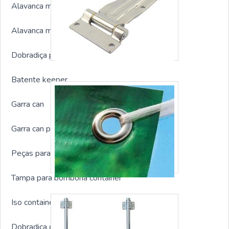
Alavanca modelo 01
Alavanca modelo 02
Dobradiça para containers sp
Batente keeper
Garra can
Garra can para container
Peças para container marítimo
Tampa para bombona container
Iso container prendedor
Dobradiça de aço para container