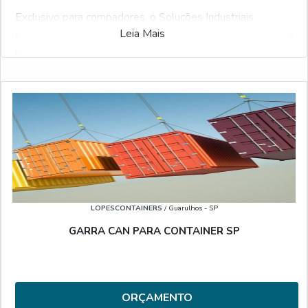
Exclusivo para compadores, o Soluções Industriais
Leia Mais
desenvolveu o maior número de fornecedores qualificados
no ramo industrial. Se estiver procurando Comprar travas
para container e gostaria de informações sobre a empresa
clique em uma ou mais das empresas logo abaixo:
Veja também:
Aluguel de Container
.
LOPESCONTAINERS
/ Guarulhos - SP
GARRA CAN PARA CONTAINER SP
ORÇAMENTO