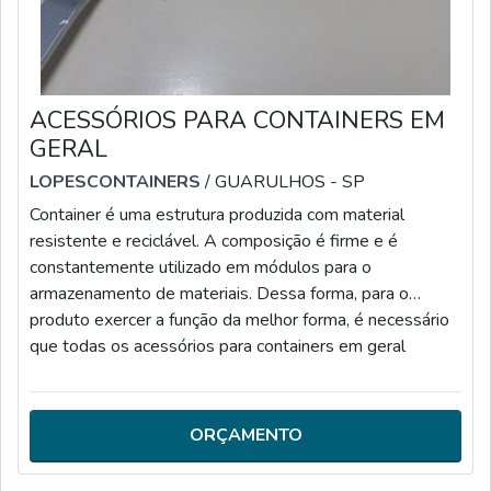
ACESSÓRIOS PARA CONTAINERS EM
GERAL
LOPESCONTAINERS
/ GUARULHOS - SP
Container é uma estrutura produzida com material
resistente e reciclável. A composição é firme e é
constantemente utilizado em módulos para o
armazenamento de materiais. Dessa forma, para o
produto exercer a função da melhor forma, é necessário
que todas os acessórios para containers em geral
marítimo estejam novos, entre eles: Pernas de apoio;
Cabines acústicas; Rampas; Entre outros.Para adquirir um
produto de qualidade, é essencial contar com uma
ORÇAMENTO
empresa especializada no ramo, assim, o cliente