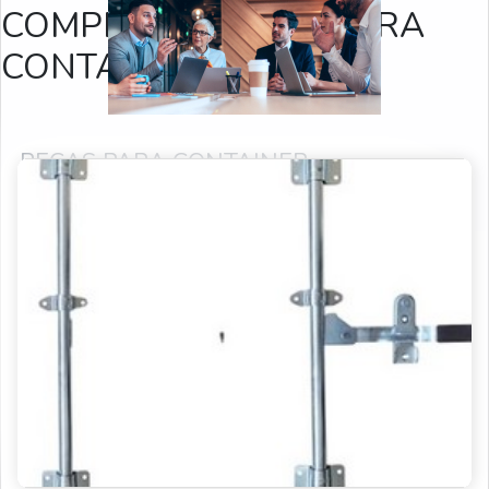
COMPRAR TRAVAS PARA
CONTAINER
PEÇAS PARA CONTAINER
PRODUTOS RELACIONADOS
Ilhós para lona
Fechadura para container
Peças para container
Trava de segurança para container
Respiro para container