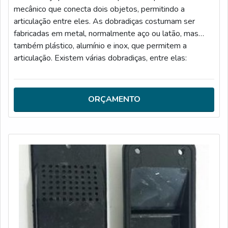
mecânico que conecta dois objetos, permitindo a
articulação entre eles. As dobradiças costumam ser
fabricadas em metal, normalmente aço ou latão, mas
também plástico, alumínio e inox, que permitem a
articulação. Existem várias dobradiças, entre elas:
Dobradiças comuns; Dobradiças com anel; Dobradiças
rolamento; Dobradiças de encaixe; Entre outras.Para
adquirir um produto de qualidade, é essencial contar com
ORÇAMENTO
uma empresa especializada no ramo, assim,