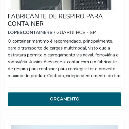
FABRICANTE DE RESPIRO PARA
CONTAINER
LOPESCONTAINERS
/ GUARULHOS - SP
O container marítimo é recomendado, principalmente,
para o transporte de cargas multimodal, visto que a
estrutura permite o carregamento via naval, ferroviária e
rodoviária. Assim, é essencial contar com um fabricante
de respiro para container para conseguir ter o proveito
máximo do produto.Contudo, independentemente do fim
em que será utilizado, quando o assunto é container, as
qualidades devem estar lado a lado. Por essa razão, tal
recipiente deve ser produzido com matérias-primas de
ORÇAMENTO
boa proce