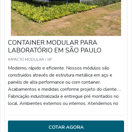
CONTAINER MODULAR PARA
LABORATÓRIO EM SÃO PAULO
IMPACTO MODULAR / SP
Moderno, rápido e eficiente. Nossos módulos são
construidos através de estrutura metálica em aço e
painéis de alta performance ou com container.
Acabamentos e medidas conforme projeto do cliente.
Fabricação industrializada e entregue pré montados no
local. Ambientes externos ou internos. Atendemos no
estado de São Paulo e projetos a partir de 30 m2.
Atendemos todas as normas da construção civil e você
pode utilizar os módulos para um ambiente provisório ou
COTAR AGORA
permanente.