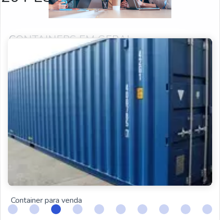
CONTAINERS EM GERAL
PRODUTOS RELACIONADOS
Container preço
Comprar container
Venda de container
Container escritório
Container refrigerado
Container para venda