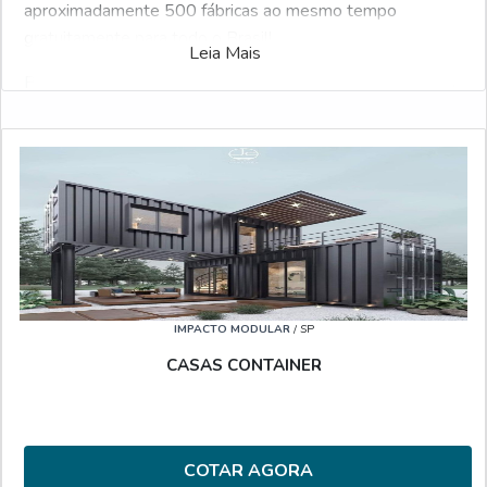
aproximadamente 500 fábricas ao mesmo tempo
gratuitamente para todo o Brasil!
Leia Mais
Possuindo centenas de anuciantes, o Soluções Industriais
é a ferramenta business to business mais interativo do
ramo. Para solicitar uma cotação de Container refrigerado
20 pés preço, selecione uma das empresas listados
adiante:
Veja também:
Aluguel de Container
.
IMPACTO MODULAR
/ SP
CASAS CONTAINER
COTAR AGORA