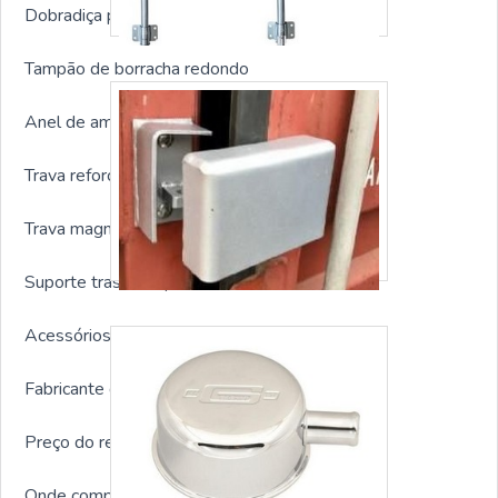
Dobradiça para porta container
Tampão de borracha redondo
Anel de amarração container
Trava reforçada para container
Trava magnetica para container
Suporte traseiro tipo alavanca
Acessórios para containers em geral
Fabricante de respiro para container
Preço do respiro para container
Onde comprar respiro para container