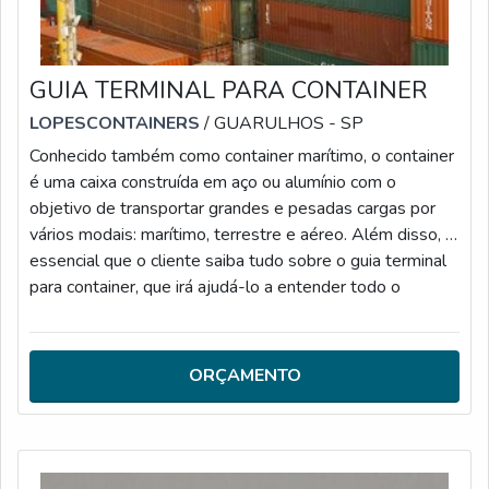
GUIA TERMINAL PARA CONTAINER
LOPESCONTAINERS
/ GUARULHOS - SP
Conhecido também como container marítimo, o container
é uma caixa construída em aço ou alumínio com o
objetivo de transportar grandes e pesadas cargas por
vários modais: marítimo, terrestre e aéreo. Além disso, é
essencial que o cliente saiba tudo sobre o guia terminal
para container, que irá ajudá-lo a entender todo o
processo da exportação. Alguns dos modelos do
produto, são: Dry Box; Container HC ou High Cube;
Container com Carregamento lateral; Container Abertura
ORÇAMENTO
de Topo; Open Top; Container