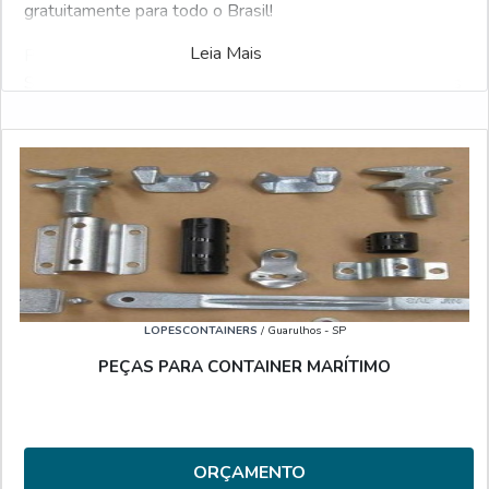
gratuitamente para todo o Brasil!
Leia Mais
Pensando em facilitar a vida do comprador, a ferramenta
Soluções Industriais selecionou a maior gama de produtos
referência no ramo industrial. Interessado por Fábrica de
dobradiça para container e gostaria de informações sobre
o anunciante selecione um ou mais dos fornecedores
listados adiante:
Veja também:
Aluguel de Container
.
LOPESCONTAINERS
/ Guarulhos - SP
PEÇAS PARA CONTAINER MARÍTIMO
ORÇAMENTO