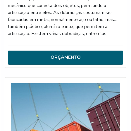
mecânico que conecta dois objetos, permitindo a
articulação entre eles. As dobradiças costumam ser
fabricadas em metal, normalmente aço ou latão, mas
também plástico, alumínio e inox, que permitem a
articulação. Existem várias dobradiças, entre elas:
Dobradiças comuns; Dobradiças com anel; Dobradiças
rolamento; Dobradiças de encaixe; Entre outras.Para
adquirir um produto de qualidade, é essencial contar com
ORÇAMENTO
uma empresa especializada no ramo, assim,