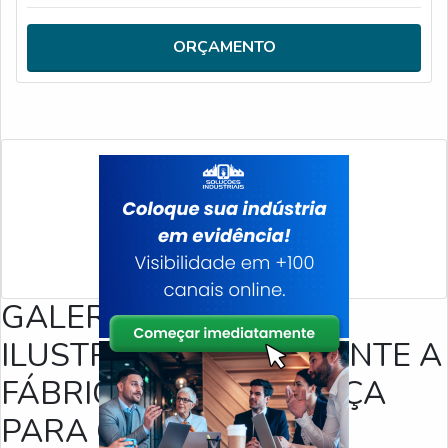
maior segurança na movimentação e transporte verticais
ou horizontais, e evita acidentes e perdas de materiais.
ORÇAMENTO
Além disso, é um produto prático, versátil, com tr
GALERIA DE IMAGENS
ILUSTRATIVAS REFERENTE A
FÁBRICA DE DOBRADIÇA
PARA CONTAINER