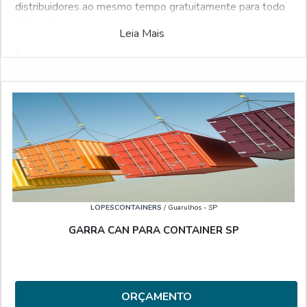
distribuidores ao mesmo tempo gratuitamente para todo
o Brasil!
Leia Mais
Possuindo dezenas de anuciantes, o Soluções Industriais
é a ferramenta business to business mais interativo da
área industrial. Para realizar um orçamento de Fabrica de
anel para haste para container, clique em um dos
anuciantes listados abaixo:
Veja também:
Aluguel de Container
.
LOPESCONTAINERS
/ Guarulhos - SP
GARRA CAN PARA CONTAINER SP
ORÇAMENTO