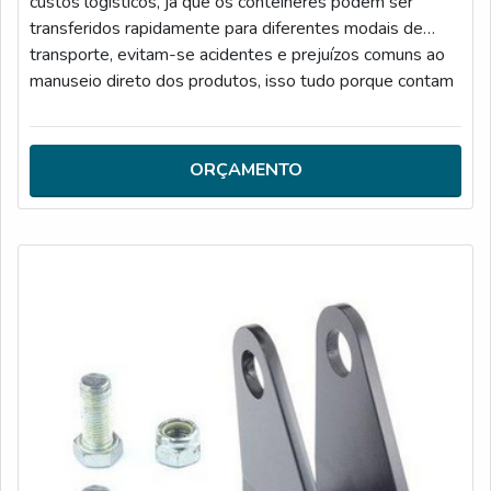
custos logísticos, já que os contêineres podem ser
transferidos rapidamente para diferentes modais de
transporte, evitam-se acidentes e prejuízos comuns ao
manuseio direto dos produtos, isso tudo porque contam
com um sistema de segurança e uma guia intermediária
para container.MAIS DETALHES SOBRE O
PRODUTOCada contêiner é uma unidade de carga
ORÇAMENTO
independente, com dimensões que seguem um padrão
inter