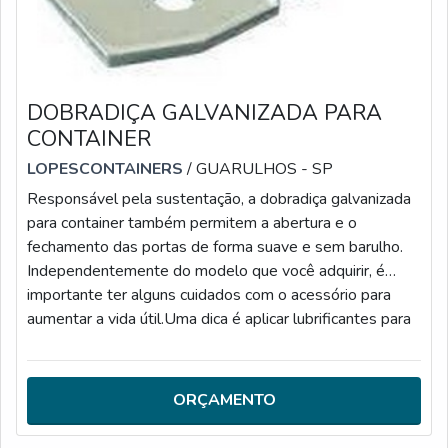
DOBRADIÇA GALVANIZADA PARA
CONTAINER
LOPESCONTAINERS
/ GUARULHOS - SP
Responsável pela sustentação, a dobradiça galvanizada
para container também permitem a abertura e o
fechamento das portas de forma suave e sem barulho.
Independentemente do modelo que você adquirir, é
importante ter alguns cuidados com o acessório para
aumentar a vida útil.Uma dica é aplicar lubrificantes para
evitar corrosões e rangidos. Confirme, no manual do
fabricante, a periodicidade indicada para o modelo de
dobradiça.MAIS INFORMAÇÕES SOBRE O
ORÇAMENTO
PRODUTOAs dobradiças possuem acabamentos especí