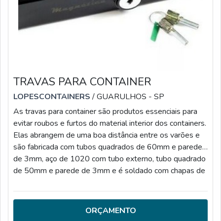
TRAVAS PARA CONTAINER
LOPESCONTAINERS
/ GUARULHOS - SP
As travas para container são produtos essenciais para
evitar roubos e furtos do material interior dos containers.
Elas abrangem de uma boa distância entre os varões e
são fabricada com tubos quadrados de 60mm e parede
de 3mm, aço de 1020 com tubo externo, tubo quadrado
de 50mm e parede de 3mm e é soldado com chapas de
4,7 mm aço 1020.MAIS INFORMAÇÕES SOBRE O
PRODUTOA trava de de baú reforça a segurança do
veículo com sistema de travamento exclusivo, possui 2
ORÇAMENTO
chaves anti micha exclusiva com códig