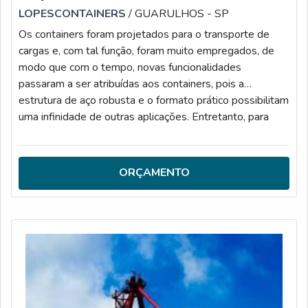
LOPESCONTAINERS
/ GUARULHOS - SP
Os containers foram projetados para o transporte de
cargas e, com tal função, foram muito empregados, de
modo que com o tempo, novas funcionalidades
passaram a ser atribuídas aos containers, pois a
estrutura de aço robusta e o formato prático possibilitam
uma infinidade de outras aplicações. Entretanto, para
tudo ocorrer bem, é essencial contar com peças para
container SP de alta qualidade e eficiência.MAIS
DETALHES ACERCA DO PRODUTOAo escolher o
ORÇAMENTO
container é preciso considerar as principais apli